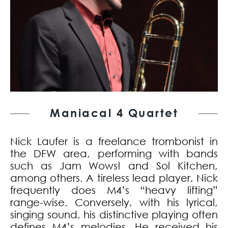
Maniacal 4 Quartet
Nick Laufer is a freelance trombonist in
the DFW area, performing with bands
such as Jam Wows! and Sol Kitchen,
among others. A tireless lead player, Nick
frequently does M4’s “heavy lifting”
range-wise. Conversely, with his lyrical,
singing sound, his distinctive playing often
defines M4’s melodies. He received his