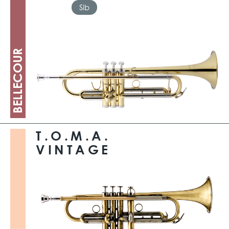
Sib
BELLECOUR
T.O.M.A.
VINTAGE