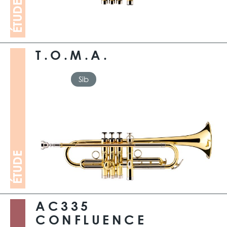
ÉTUDE
T.O.M.A.
Sib
ÉTUDE
AC335
CONFLUENCE